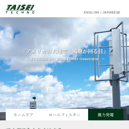
ENGLISH
/ JAPANESE
『アメリカの大地で、風車が回る日』
EPISODE 03：Wind Power Generator
ホームドア
ロールフィルター
風力発電