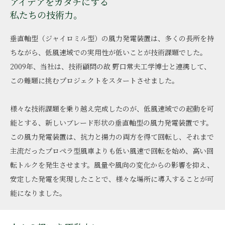
アイデアをカタチにする
私たちの技術力｡
垂直軸型（ジャイロミル型）の風力発電装置は、
多くの長所を持
ちながら、低風速域での実用性が低いことが技術課題でした。
2009年、当社は、技術顧問の故 野口常夫工学博士と連携して、
この難題に挑むプロジェクトをスタートさせました｡
様々な技術課題を乗り越え完成したのが、
低風速域での起動を可
能とする、新しいブレード形状の垂直軸型の風力発電装置です。
この風力発電装置は、抗力と揚力の両方を得て回転し、
それまで
主流だったプロペラ型風車よりも低い風速で回転を始め、高い回
転トルクを発生させます。
風量や風向の変化からの影響を抑え、
安定した発電を実現したことで、様々な場所に導入することが可
能になりました｡